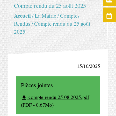
fiber_new
Compte rendu du 25 août 2025
Accueil
La Mairie
Comptes
date_range
/
/
Compte rendu du 25 août
Rendus
/
2025
15/10/2025
Pièces jointes
compte rendu 25 08 2025.pdf
file_download
(PDF - 0.67Mo)