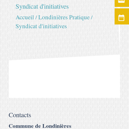
fiber_new
Syndicat d'initiatives
Accueil
Londinières Pratique
/
/
date_range
Syndicat d'initiatives
Contacts
Commune de Londinières