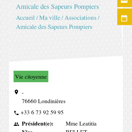
fiber_new
Amicale des Sapeurs Pompiers
Accueil
Ma ville
Associations
/
/
/
date_range
Amicale des Sapeurs Pompiers
Vie citoyenne
-
location_on
76660 Londinières
+33 6 73 92 59 95
phone
Président(e):
Mme Leatitia
people
Vice-
BELLET