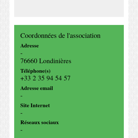
Coordonnées de l'association
Adresse
-
76660 Londinières
Téléphone(s)
+33 2 35 94 54 57
Adresse email
-
Site Internet
-
Réseaux sociaux
-