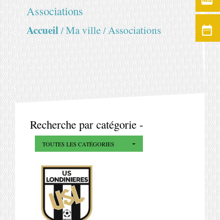
fiber_new
Associations
Accueil
Ma ville
Associations
date_range
/
/
Recherche par catégorie -
TOUTES LES CATÉGORIES