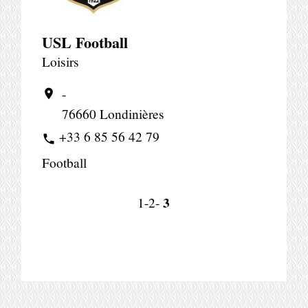
USL Football
Loisirs
-
location_on
76660 Londinières
+33 6 85 56 42 79
phone
Football
3
1
-2
-