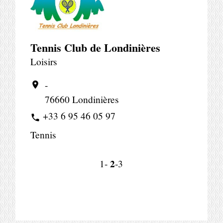
Tennis Club de Londinières
Loisirs
-
location_on
76660 Londinières
+33 6 95 46 05 97
phone
Tennis
2
1
-
-3