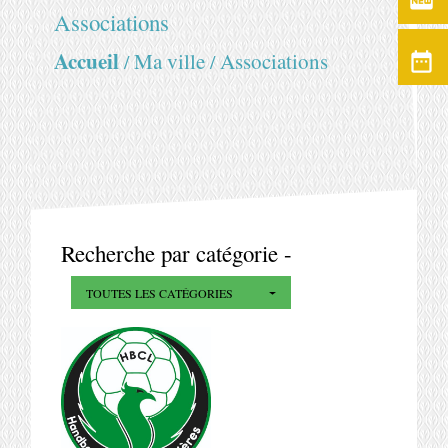
fiber_new
Associations
Accueil
Ma ville
Associations
date_range
/
/
Recherche par catégorie -
TOUTES LES CATÉGORIES