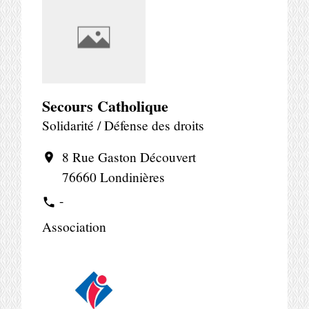
Secours Catholique
Solidarité / Défense des droits
8 Rue Gaston Découvert
location_on
76660 Londinières
-
phone
Association