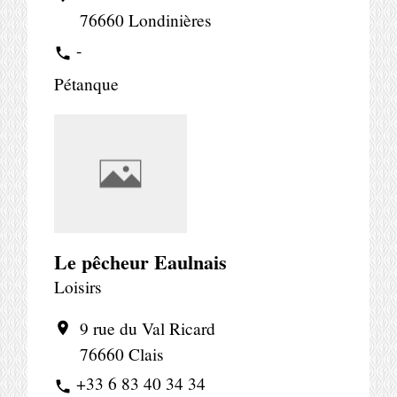
76660 Londinières
-
phone
Pétanque
Le pêcheur Eaulnais
Loisirs
9 rue du Val Ricard
location_on
76660 Clais
+33 6 83 40 34 34
phone