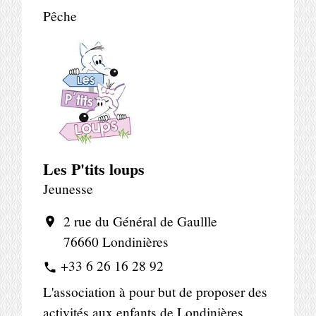
Pêche
Les P'tits loups
Jeunesse
2 rue du Général de Gaullle
location_on
76660 Londinières
+33 6 26 16 28 92
phone
L'association à pour but de proposer des
activités aux enfants de Londinières