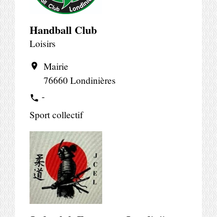
Handball Club
Loisirs
Mairie
location_on
76660 Londinières
-
phone
Sport collectif