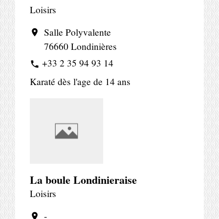
Loisirs
Salle Polyvalente
location_on
76660 Londinières
+33 2 35 94 93 14
phone
Karaté dès l'age de 14 ans
La boule Londinieraise
Loisirs
-
location_on